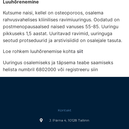
Luuhõrenemine
Kutsume naisi, kellel on osteoporoos, osalema
rahvusvahelises kliinilises ravimiuuringus. Oodatud on
postmenopausaalsed naised vanuses 55-85. Uuringu
pikkuseks 1,5 aastat. Uuritavad ravimid, uuringuga
seotud protseduurid ja arstivisiidid on osalejale tasuta.
Loe rohkem luuhõrenemise kohta
siit
Uuringus osalemiseks ja täpsema teabe saamiseks
helista numbril 6802000 või registreeru siin
Kontakt
J. Pärna 4, 10128 Tallinn