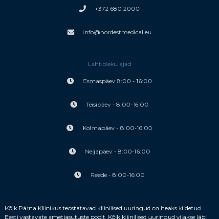
+372 680 2000
info@nordestmedical.eu
Lahtioleku ajad
Esmaspäev 8:00 - 16:00
Teisipäev - 8:00-16:00
Kolmapäev - 8:00-16:00
Neljapäev - 8:00-16:00
Reede - 8:00-16:00
Kõik Pärna Kliinikus teostatavad kliinilised uuringud on heaks kiidetud
Eesti vastavate ametiasutuste poolt.
Kõik kliinilised uuringud viiakse läbi