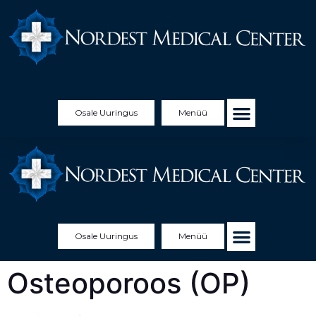
Osale Uuringus
Menüü
Osale Uuringus
Menüü
Osteoporoos (OP)