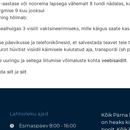
5-aastase või noorema lapsega vähemalt 8 tundi nädalas, k
ärgmise 9 kuu jooksul
 ning hõlmab:
e, sealhulgas 3 visiiti vaktsineerimiseks, mille käigus saate ka
se päevikusse ja telefonikõnesid, et salvestada teavet teie 
urot hüvitist visiidil käimisele kulutatud aja, transpordi (sh
se uuringu ja sellega liitumise võimaluste kohta
veebisaidilt
.
eda
siit
ja
siit
.
Lahtioleku ajad
Kõik Pärna 
on heaks ki
Esmaspäev 8:00 - 16:00
poolt.
Kõik 