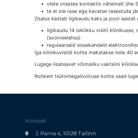
olete otseses kontaktis vähemalt ühe 
te ei ole rase ega kavatse rasestuda j
Osalus kestab ligikaudu kaks ja pool aastat
ligikaudu 14 isiklikku visiiti kliinikuss
(soolveelahus)
regulaarseid sissekandeid elektroonilis
Iga kliinikuvisiidi kohta makstakse teile 40 e
Lugege lisateavet võimaliku vaktsiini kliinili
Rohkem tsütomegaloviiruse kohta saad lug
Kontakt
J. Pärna 4, 10128 Tallinn