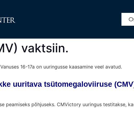
O
V) vaktsiin.
Vanuses 16-17a on uuringusse kaasamine veel avatud.
ke uuritava tsütomegaloviiruse (CMV) v
e peamiseks põhjuseks. CMVictory uuringus testitakse, kas 