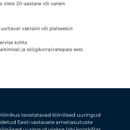
ui olete 20-aastane või vanem
s uuritavat vaktsiini või platseebot
tervise kohta
 parkimise) ja söögikorra/vahepala eest.
Kliinikus teostatavad kliinilised uuringud
idetud Eesti vastavate ametiasutuste
kliinilised uuringud viiakse läbi kooskõlas