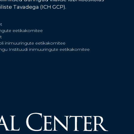
iliste Tavadega (ICH GCP).
t
ngute eetikakomitee
t
ooli inimuuringute eetikakomitee
engu Instituudi inimuuringute eetikakomitee