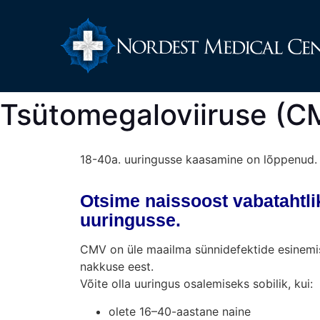
Tsütomegaloviiruse (CM
18-40a. uuringusse kaasamine on lõppenud. 
Otsime
naissoost vabatahtlik
uuringusse.
CMV on üle maailma sünnidefektide esinemis
nakkuse eest.
Võite olla uuringus osalemiseks sobilik, kui:
olete 16–40-aastane naine